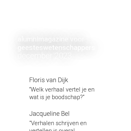
alumnimagazine voor 
geesteswetenschappers
december
 2023 
Floris van Dijk
“Welk verhaal vertel je en 
wat is je boodschap?” 
Jacqueline Bel
"Verhalen schrijven en 
vertellen is overal 