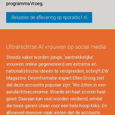
programma Vroeg.
Beluister de aflevering op nporadio1.nl
Ultrarechtse AI vrouwen op social media
Steeds vaker worden jonge, ‘aantrekkelijke’ 
vrouwen online gegenereerd om extreme en 
nationalistische ideeën te verspreiden, schrijft EW 
Magazine. Desinformatie-expert Ellen Droog ziet 
dat deze accounts populair zijn: ‘We zitten in een 
aandachtseconomie. Woede en haat scoren heel 
goed. Daaraan kan veel worden verdiend, omdat 
die twee garant staan voor een hele hoop kliks. En 
alhoewel mensen vaak weten dat de accounts 