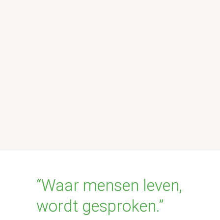
bewoning er tienduizenden jaren teruggaat.
Historische taalkunde
Toch kunnen we aspecten van de oude 
geschiedenis ontrafelen in gebieden waar 
geschreven en materiële bronnen niet verder 
teruggaan dan enkele jaren. De sleutel daarvoor 
is te vinden in de historische taalkunde. Waar 
mensen leven, wordt gesproken. En de 
geschiedenis van gesproken taal laat generaties 
later nog zijn sporen na in moderne talen.
“Waar mensen leven, 
wordt gesproken.”